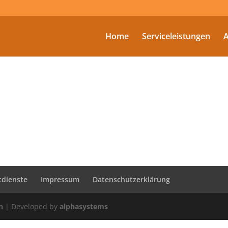
Home
Serviceleistungen
A
tdienste
Impressum
Datenschutzerklärung
n
| Developed by
alphasystems