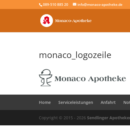
089-510 885 20
info@monaco-apotheke.de
monaco_logozeile
Home
Serviceleistungen
Anfahrt
No
Copyright © 2015 - 2026
Sendlinger Apotheke