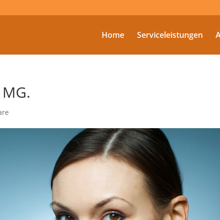
Home
Serviceleistungen
A
 MG.
are