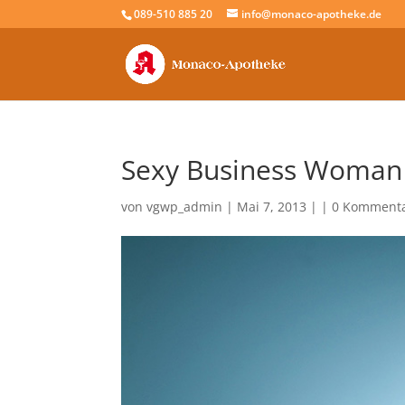
089-510 885 20
info@monaco-apotheke.de
Sexy Business Woman
von
vgwp_admin
| Mai 7, 2013 | |
0 Komment