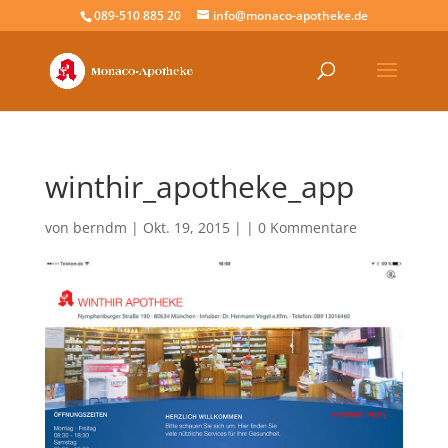
089-510 885 20
info@monaco-apotheke.de
winthir_apotheke_app
von
berndm
| Okt. 19, 2015 | |
0 Kommentare