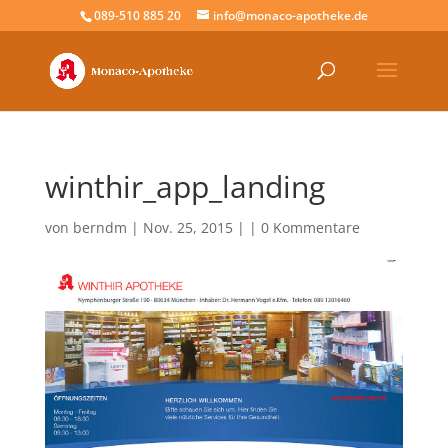
089-510 885 20
info@monaco-apotheke.de
winthir_app_landing
von
berndm
| Nov. 25, 2015 | |
0 Kommentare