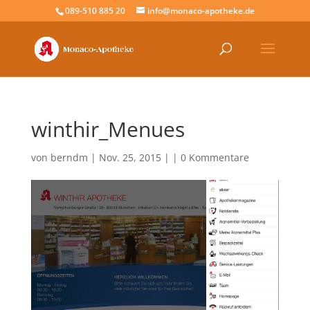
089-510 885 20
info@monaco-apotheke.de
winthir_Menues
von
berndm
| Nov. 25, 2015 | |
0 Kommentare